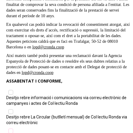
finalitat de comprovar la seva condició de persona afiliada a l'entitat.
Les
dades seran conservades fins la finalització de la prestació de servei
durant el període de 10 anys.
En qualsevol cas podrà indicar la revocació del consentiment atorgat, així
com exercitar els drets d’accés, rectificació o supressió, la limitació del
tractament o oposar-se, així com el dret a la portabilitat de les dades.
Aquestes peticions caldrà que es faci en Trafalgar, 50-52 de 08010
Barcelona o en
lopd@cronda.coop
Així mateix també podrà presentar una reclamació davant la Agencia
Espanyola de Protecció de dades o resoldre els seus dubtes relatius a la
protecció de dades posant-se en contacte amb el Delegat de protecció de
dades en
lopd@cronda.coop
ASSABENTAT I CONFORME,
Desitjo rebre informació i comunicacions via correu electrònic de
campanyes i actes de Col·lectiu Ronda
Desitjo rebre La Circular (butlletí mensual) de Col·lectiu Ronda via
correu electrònic