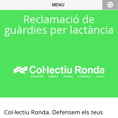
MENU
Reclamació de
guàrdies per lactància
Col·lectiu Ronda. Defensem els teus