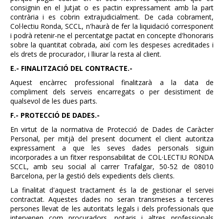
consignin en el Jutjat o es pactin expressament amb la part
contrària i es cobrin extrajudicialment. De cada cobrament,
Col·lectiu Ronda, SCCL, n'haurà de fer la liquidació corresponent
i podrà retenir-ne el percentatge pactat en concepte d'honoraris
sobre la quantitat cobrada, així com les despeses acreditades i
els drets de procurador, i lliurar la resta al client.
E.- FINALITZACIÓ DEL CONTRACTE.-
Aquest encàrrec professional finalitzarà a la data de
compliment dels serveis encarregats o per desistiment de
qualsevol de les dues parts.
F.- PROTECCIÓ DE DADES.-
En virtut de la normativa de Protecció de Dades de Caràcter
Personal, per mitjà del present document el client autoritza
expressament a que les seves dades personals siguin
incorporades a un fitxer responsabilitat de COL·LECTIU RONDA
SCCL, amb seu social al carrer Trafalgar, 50-52 de 08010
Barcelona, per la gestió dels expedients dels clients.
La finalitat d'aquest tractament és la de gestionar el servei
contractat. Aquestes dades no seran transmeses a terceres
persones llevat de les autoritats legals i dels professionals que
intervenen com procuradors, notaris i altres professionals