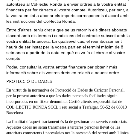
autoritzeu al Col·lectiu Ronda a enviar ordres a la vostra entitat
financera per fer càrrecs al vostre compte. Autoritzeu, per tant, a
la vostra entitat a abonar els imports corresponents d’acord amb
les instruccions del Col·lectiu Ronda.
Entre d'altres, teniu dret a que se us retornin els diners abonats
d'acord amb els termes i condicions del contracte subscrit amb la
vostra entitat financera. En qualsevol cas, el reembossament
haurà de ser instat per la vostra part en el termini màxim de 8
setmanes a partir de la data en què es va fa el càrrec al vostre
compte.
Podeu consultar la vostra entitat financera per obtenir més
informació sobre els vostres drets en relació a aquest ordre.
PROTECCIÓ DE DADES
En virtut de la normativa de Protecció de Dades de Caràcter Personal,
per la present autoritza a que les dades personals facilitades siguin
incorporades en un fitxer denominat Gestió clients responsabilitat de
COL·LECTIU RONDA SCCL i seu social a Trafalgar, 50-52 de 08010
Barcelona.
La finalitat d’aquest tractament és la de gestionar els serveis contractats.
Aquestes dades no seran transmeses a terceres persones llevat de les
autoritats competents i necessàries per la prestació del servei amb l'única