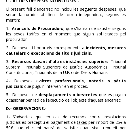
C.- ALTRES DESPESES NO INCLOSES.-
El present full d'encàrrec no inclou les següents despeses, que
seran facturades al client de forma independent, segons es
meritin:
1.-
Aranzels de Procuradors
, que s'hauran de satisfer segons
les seves tarifes en el moment que siguin sol·licitades pel
procurador.
2.- Despeses i honoraris corresponents a
incidents, mesures
cautelars o execucions de títols judicials
.
3.-
Recursos davant d'altres instàncies superiors
: Tribunal
Suprem, Tribunals Superiors de Justícia Autonòmics, Tribunal
Constitucional, Tribunals de la U.E. o de Drets Humans.
4.- Despeses d’
altres professionals, notaris o pèrits
judicials
que puguin intervenir en el procés.
5.- Despeses de
desplaçaments o bestretes
que es puguin
ocasionar per raó de l’execució de l'objecte d’aquest encàrrec.
D.- OBSERVACIONS.-
1- S’adverteix que en cas de recursos contra resolucions
judicials és preceptiu el pagament de
taxes
per import de 25€ a
50€, que el client haurà de satisfer quan sigui requerit per