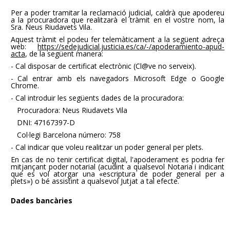
Per a poder tramitar la reclamació judicial, caldrà que apodereu
a la procuradora que realitzarà el tràmit en el vostre nom, la
Sra. Neus Riudavets Vila.
Aquest tràmit el podeu fer telemàticament a la següent adreça
web:
https://sedejudicial.justicia.es/ca/-/apoderamiento-apud-
acta
, de la següent manera:
- Cal disposar de certificat electrònic (Cl@ve no serveix).
- Cal entrar amb els navegadors Microsoft Edge o Google
Chrome.
- Cal introduir les següents dades de la procuradora:
Procuradora: Neus Riudavets Vila
DNI: 47167397-D
Col·legi Barcelona número: 758
- Cal indicar que voleu realitzar un poder general per plets.
En cas de no tenir certificat digital, l'apoderament es podria fer
mitjançant poder notarial (acudint a qualsevol Notaria i indicant
que es vol atorgar una «escriptura de poder general per a
plets») o bé assistint a qualsevol Jutjat a tal efecte.
Dades bancàries