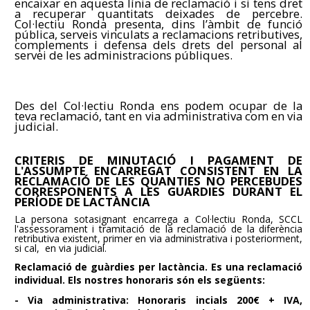
encaixar en aquesta línia de reclamació i si tens dret
a recuperar quantitats deixades de percebre.
Col·lectiu Ronda presenta, dins l’àmbit de funció
pública, serveis vinculats a reclamacions retributives,
complements i defensa dels drets del personal al
servei de les administracions públiques.
Des del Col·lectiu Ronda ens podem ocupar de la
teva reclamació, tant en via administrativa com en via
judicial.
CRITERIS DE MINUTACIÓ I PAGAMENT DE
L'ASSUMPTE ENCARREGAT CONSISTENT EN LA
RECLAMACIÓ DE LES QUANTIES NO PERCEBUDES
CORRESPONENTS A LES GUARDIES DURANT EL
PERÍODE DE LACTÀNCIA
La persona sotasignant encarrega a Col·lectiu Ronda, SCCL
l'assessorament i tramitació de la reclamació de la diferència
retributiva existent, primer en via administrativa i posteriorment,
si cal, en via judicial.
Reclamació de guàrdies per lactància. Es una reclamació
individual. Els nostres honoraris són els següents:
- Via administrativa: Honoraris incials 200€ + IVA,