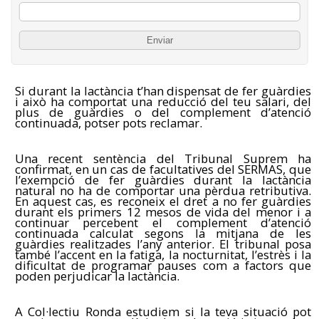
Si durant la lactància t’han dispensat de fer guàrdies
i això ha comportat una reducció del teu salari, del
plus de guàrdies o del complement d’atenció
continuada, potser pots reclamar.
Una recent sentència del Tribunal Suprem ha
confirmat, en un cas de facultatives del SERMAS, que
l’exempció de fer guàrdies durant la lactància
natural no ha de comportar una pèrdua retributiva.
En aquest cas, es reconeix el dret a no fer guàrdies
durant els primers 12 mesos de vida del menor i a
continuar percebent el complement d’atenció
continuada calculat segons la mitjana de les
guàrdies realitzades l’any anterior. El tribunal posa
també l’accent en la fatiga, la nocturnitat, l’estrès i la
dificultat de programar pauses com a factors que
poden perjudicar la lactància.
A Col·lectiu Ronda estudiem si la teva situació pot