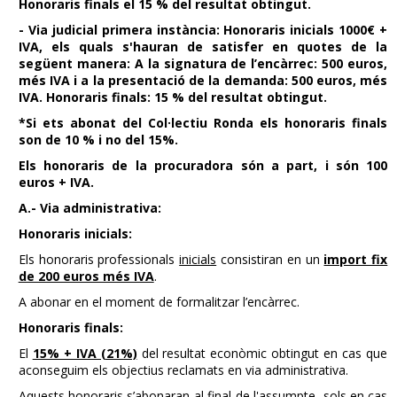
Honoraris finals el 15 % del resultat obtingut.
- Via judicial primera instància: Honoraris inicials 1000€ +
IVA, els quals s'hauran de satisfer en quotes de la
següent manera: A la signatura de l’encàrrec: 500 euros,
més IVA i a la presentació de la demanda: 500 euros, més
IVA. Honoraris finals: 15 % del resultat obtingut.
*Si ets abonat del Col·lectiu Ronda els honoraris finals
son de 10 % i no del 15%.
Els honoraris de la procuradora són a part, i són 100
euros + IVA.
A.- Via administrativa:
Honoraris inicials:
Els honoraris professionals
inicials
consistiran en un
import fix
de 200 euros més IVA
.
A abonar en el moment de formalitzar l’encàrrec.
Honoraris finals:
El
15% + IVA (21%)
del resultat econòmic obtingut en cas que
aconseguim els objectius reclamats en via administrativa.
Aquests honoraris s’abonaran al final de l'assumpte, sols en cas