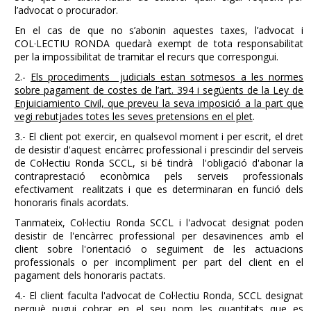
l’advocat o procurador.
En el cas de que no s’abonin aquestes taxes, l’advocat i
COL·LECTIU RONDA quedarà exempt de tota responsabilitat
per la impossibilitat de tramitar el recurs que correspongui.
2.-
Els procediments judicials estan sotmesos a les normes
sobre pagament de costes de l’art. 394 i següents de la Ley de
Enjuiciamiento Civil, que preveu la seva imposició a la part que
vegi rebutjades totes les seves pretensions en el plet
.
3.- El client pot exercir, en qualsevol moment i per escrit, el dret
de desistir d'aquest encàrrec professional i prescindir del serveis
de Col·lectiu Ronda SCCL, si bé tindrà l'obligació d'abonar la
contraprestació econòmica pels serveis professionals
efectivament realitzats i que es determinaran en funció dels
honoraris finals acordats.
Tanmateix, Col·lectiu Ronda SCCL i l'advocat designat poden
desistir de l'encàrrec professional per desavinences amb el
client sobre l'orientació o seguiment de les actuacions
professionals o per incompliment per part del client en el
pagament dels honoraris pactats.
4.- El client faculta l'advocat de Col·lectiu Ronda, SCCL designat
perquè pugui cobrar en el seu nom les quantitats que es